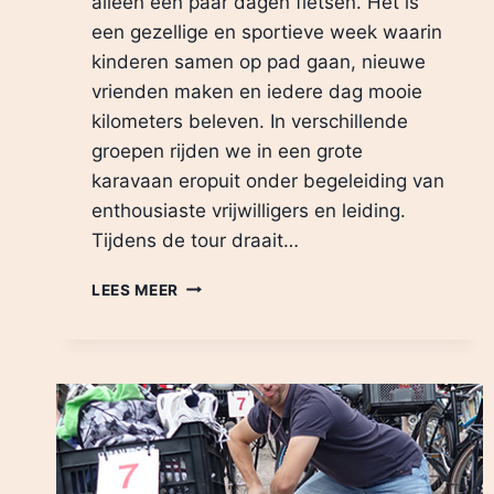
alleen een paar dagen fietsen. Het is
een gezellige en sportieve week waarin
kinderen samen op pad gaan, nieuwe
vrienden maken en iedere dag mooie
kilometers beleven. In verschillende
groepen rijden we in een grote
karavaan eropuit onder begeleiding van
enthousiaste vrijwilligers en leiding.
Tijdens de tour draait…
WELKOM
LEES MEER
BIJ
DE
JEUGD
WIELERTOUR
BRIELLE