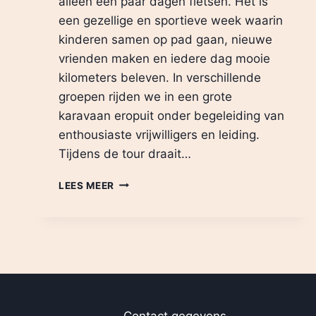
alleen een paar dagen fietsen. Het is
een gezellige en sportieve week waarin
kinderen samen op pad gaan, nieuwe
vrienden maken en iedere dag mooie
kilometers beleven. In verschillende
groepen rijden we in een grote
karavaan eropuit onder begeleiding van
enthousiaste vrijwilligers en leiding.
Tijdens de tour draait…
WELKOM
LEES MEER
BIJ
DE
JEUGD
WIELERTOUR
BRIELLE