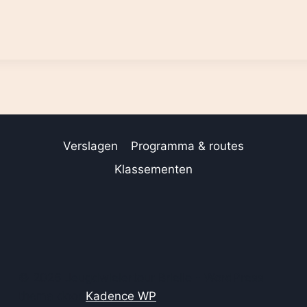
Verslagen
Programma & routes
Klassementen
© 2026 Jeugdwielertour Brielle - WordPress
thema door
Kadence WP