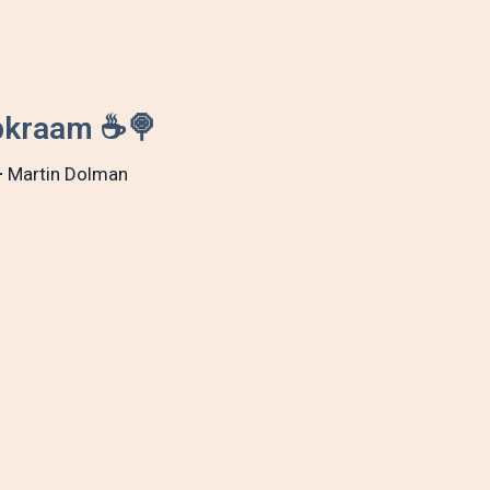
epkraam ☕🍭
–
Martin Dolman