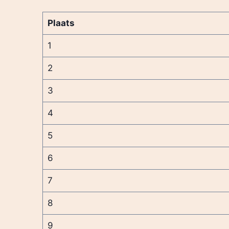
Plaats
1
2
3
4
5
6
7
8
9