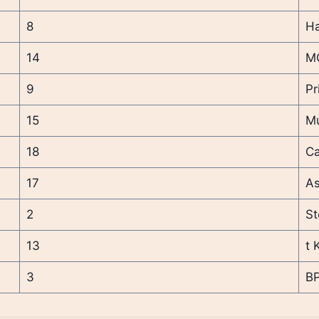
8
Ha
14
MG
9
Pr
15
Mu
18
Ca
17
As
2
St
13
t 
3
BP