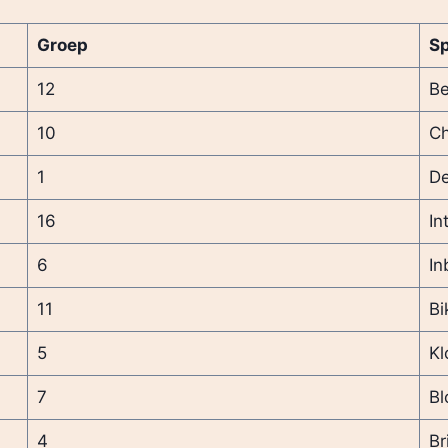
Groep
S
12
Be
10
Ch
1
De
16
In
6
In
11
Bi
5
Kl
7
Bl
4
Br