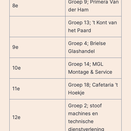
Groep 9; Primera Van
8e
der Ham
Groep 13; ’t Kont van
het Paard
Groep 4; Brielse
9e
Glashandel
Groep 14; MGL
10e
Montage & Service
Groep 18; Cafetaria ’t
11e
Hoekje
Groep 2; stoof
machines en
12e
technische
dienstverlening