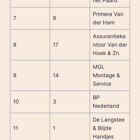
het Paard
Primera Van
7
9
der Ham
Assurantieka
8
17
ntoor Van der
Hoek & Zn.
MGL
9
14
Montage &
Service
BP
10
3
Nederland
De Langstee
11
1
& Blijde
Handjes