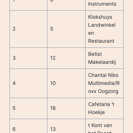
Instruments
Klokshuys
Landwinkel
2
5
en
Restaurant
Betist
3
12
Makelaardij
Chantal Niks
4
10
Multimedia/R
oxx Oogzorg
Cafetaria ’t
5
18
Hoekje
t Kont van
6
13