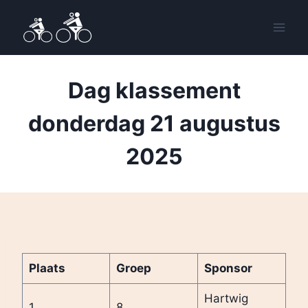
Doorgaan
naar
inhoud
Dag klassement
donderdag 21 augustus
2025
Plaats
Groep
Sponsor
Hartwig
1
8